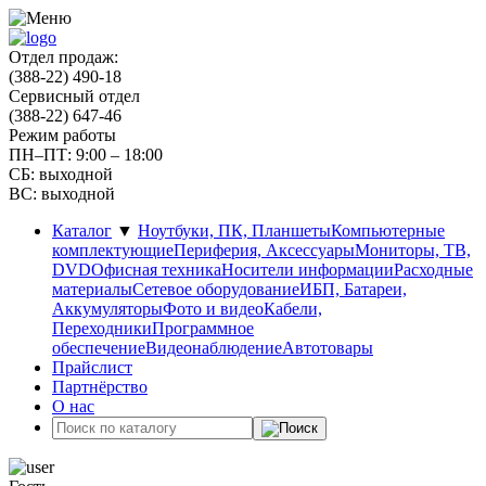
Отдел продаж:
(388-22) 490-18
Сервисный отдел
(388-22) 647-46
Режим работы
ПН–ПТ: 9:00 – 18:00
СБ: выходной
ВС: выходной
Каталог
▼
Ноутбуки, ПК, Планшеты
Компьютерные
комплектующие
Периферия, Аксессуары
Мониторы, ТВ,
DVD
Офисная техника
Носители информации
Расходные
материалы
Сетевое оборудование
ИБП, Батареи,
Аккумуляторы
Фото и видео
Кабели,
Переходники
Программное
обеспечение
Видеонаблюдение
Автотовары
Прайслист
Партнёрство
О нас