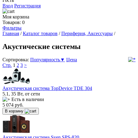
Гость
Вход
Регистрация
Моя корзина
Товаров: 0
Фильтры
Главная
/
Каталог товаров
/
Периферия, Аксессуары
/
Акустические системы
Сортировка:
Популярность▼
Цена
Стр.
1
2
3
>
Акустическая система TopDevice TDE 304
5.1, 35 Вт, от сети
Есть в наличии
5 074
руб.
В корзину
Акустическая система Sven SPS-820