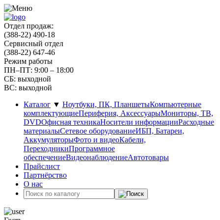
Отдел продаж:
(388-22) 490-18
Сервисный отдел
(388-22) 647-46
Режим работы
ПН–ПТ: 9:00 – 18:00
СБ: выходной
ВС: выходной
Каталог
▼
Ноутбуки, ПК, Планшеты
Компьютерные
комплектующие
Периферия, Аксессуары
Мониторы, ТВ,
DVD
Офисная техника
Носители информации
Расходные
материалы
Сетевое оборудование
ИБП, Батареи,
Аккумуляторы
Фото и видео
Кабели,
Переходники
Программное
обеспечение
Видеонаблюдение
Автотовары
Прайслист
Партнёрство
О нас