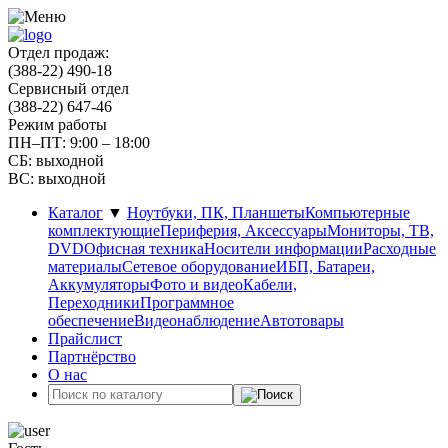
Отдел продаж:
(388-22) 490-18
Сервисный отдел
(388-22) 647-46
Режим работы
ПН–ПТ: 9:00 – 18:00
СБ: выходной
ВС: выходной
Каталог
▼
Ноутбуки, ПК, Планшеты
Компьютерные
комплектующие
Периферия, Аксессуары
Мониторы, ТВ,
DVD
Офисная техника
Носители информации
Расходные
материалы
Сетевое оборудование
ИБП, Батареи,
Аккумуляторы
Фото и видео
Кабели,
Переходники
Программное
обеспечение
Видеонаблюдение
Автотовары
Прайслист
Партнёрство
О нас