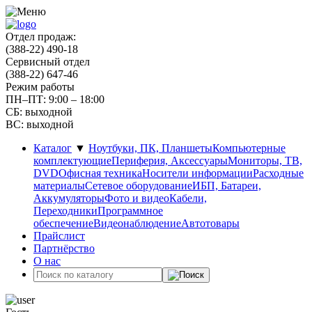
Отдел продаж:
(388-22) 490-18
Сервисный отдел
(388-22) 647-46
Режим работы
ПН–ПТ: 9:00 – 18:00
СБ: выходной
ВС: выходной
Каталог
▼
Ноутбуки, ПК, Планшеты
Компьютерные
комплектующие
Периферия, Аксессуары
Мониторы, ТВ,
DVD
Офисная техника
Носители информации
Расходные
материалы
Сетевое оборудование
ИБП, Батареи,
Аккумуляторы
Фото и видео
Кабели,
Переходники
Программное
обеспечение
Видеонаблюдение
Автотовары
Прайслист
Партнёрство
О нас