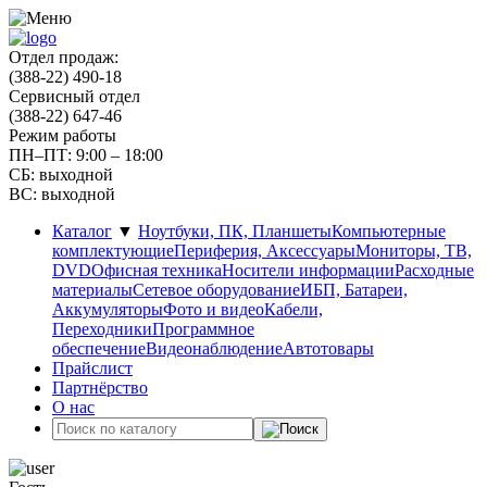
Отдел продаж:
(388-22) 490-18
Сервисный отдел
(388-22) 647-46
Режим работы
ПН–ПТ: 9:00 – 18:00
СБ: выходной
ВС: выходной
Каталог
▼
Ноутбуки, ПК, Планшеты
Компьютерные
комплектующие
Периферия, Аксессуары
Мониторы, ТВ,
DVD
Офисная техника
Носители информации
Расходные
материалы
Сетевое оборудование
ИБП, Батареи,
Аккумуляторы
Фото и видео
Кабели,
Переходники
Программное
обеспечение
Видеонаблюдение
Автотовары
Прайслист
Партнёрство
О нас