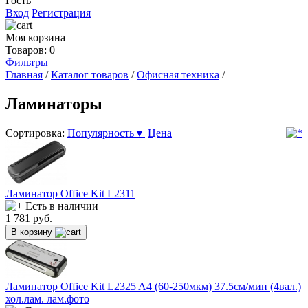
Гость
Вход
Регистрация
Моя корзина
Товаров: 0
Фильтры
Главная
/
Каталог товаров
/
Офисная техника
/
Ламинаторы
Сортировка:
Популярность▼
Цена
Ламинатор Office Kit L2311
Есть в наличии
1 781
руб.
В корзину
Ламинатор Office Kit L2325 A4 (60-250мкм) 37.5см/мин (4вал.)
хол.лам. лам.фото