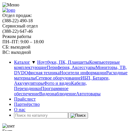
Отдел продаж:
(388-22) 490-18
Сервисный отдел
(388-22) 647-46
Режим работы
ПН–ПТ: 9:00 – 18:00
СБ: выходной
ВС: выходной
Каталог
▼
Ноутбуки, ПК, Планшеты
Компьютерные
комплектующие
Периферия, Аксессуары
Мониторы, ТВ,
DVD
Офисная техника
Носители информации
Расходные
материалы
Сетевое оборудование
ИБП, Батареи,
Аккумуляторы
Фото и видео
Кабели,
Переходники
Программное
обеспечение
Видеонаблюдение
Автотовары
Прайслист
Партнёрство
О нас