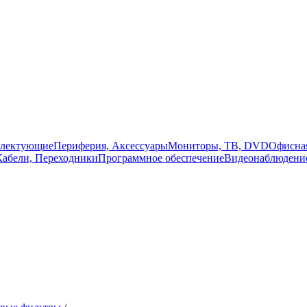
плектующие
Периферия, Аксессуары
Мониторы, ТВ, DVD
Офисная
Кабели, Переходники
Программное обеспечение
Видеонаблюдени