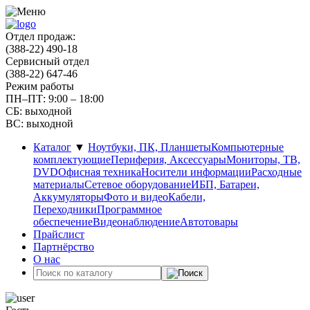
Отдел продаж:
(388-22) 490-18
Сервисный отдел
(388-22) 647-46
Режим работы
ПН–ПТ: 9:00 – 18:00
СБ: выходной
ВС: выходной
Каталог
▼
Ноутбуки, ПК, Планшеты
Компьютерные
комплектующие
Периферия, Аксессуары
Мониторы, ТВ,
DVD
Офисная техника
Носители информации
Расходные
материалы
Сетевое оборудование
ИБП, Батареи,
Аккумуляторы
Фото и видео
Кабели,
Переходники
Программное
обеспечение
Видеонаблюдение
Автотовары
Прайслист
Партнёрство
О нас