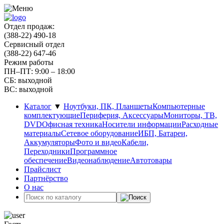
Отдел продаж:
(388-22) 490-18
Сервисный отдел
(388-22) 647-46
Режим работы
ПН–ПТ: 9:00 – 18:00
СБ: выходной
ВС: выходной
Каталог
▼
Ноутбуки, ПК, Планшеты
Компьютерные
комплектующие
Периферия, Аксессуары
Мониторы, ТВ,
DVD
Офисная техника
Носители информации
Расходные
материалы
Сетевое оборудование
ИБП, Батареи,
Аккумуляторы
Фото и видео
Кабели,
Переходники
Программное
обеспечение
Видеонаблюдение
Автотовары
Прайслист
Партнёрство
О нас