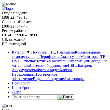
Отдел продаж:
(388-22) 490-18
Сервисный отдел
(388-22) 647-46
Режим работы
ПН–ПТ: 9:00 – 18:00
СБ: выходной
ВС: выходной
Каталог
▼
Ноутбуки, ПК, Планшеты
Компьютерные
комплектующие
Периферия, Аксессуары
Мониторы, ТВ,
DVD
Офисная техника
Носители информации
Расходные
материалы
Сетевое оборудование
ИБП, Батареи,
Аккумуляторы
Фото и видео
Кабели,
Переходники
Программное
обеспечение
Видеонаблюдение
Автотовары
Прайслист
Партнёрство
О нас