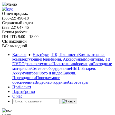
Отдел продаж:
(388-22) 490-18
Сервисный отдел
(388-22) 647-46
Режим работы
ПН–ПТ: 9:00 – 18:00
СБ: выходной
ВС: выходной
Каталог
▼
Ноутбуки, ПК, Планшеты
Компьютерные
комплектующие
Периферия, Аксессуары
Мониторы, ТВ,
DVD
Офисная техника
Носители информации
Расходные
материалы
Сетевое оборудование
ИБП, Батареи,
Аккумуляторы
Фото и видео
Кабели,
Переходники
Программное
обеспечение
Видеонаблюдение
Автотовары
Прайслист
Партнёрство
О нас