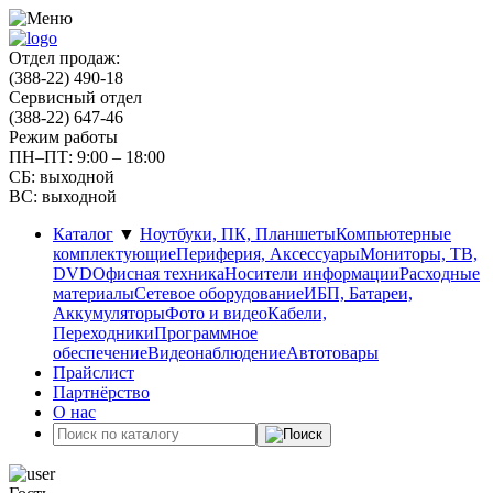
Отдел продаж:
(388-22) 490-18
Сервисный отдел
(388-22) 647-46
Режим работы
ПН–ПТ: 9:00 – 18:00
СБ: выходной
ВС: выходной
Каталог
▼
Ноутбуки, ПК, Планшеты
Компьютерные
комплектующие
Периферия, Аксессуары
Мониторы, ТВ,
DVD
Офисная техника
Носители информации
Расходные
материалы
Сетевое оборудование
ИБП, Батареи,
Аккумуляторы
Фото и видео
Кабели,
Переходники
Программное
обеспечение
Видеонаблюдение
Автотовары
Прайслист
Партнёрство
О нас