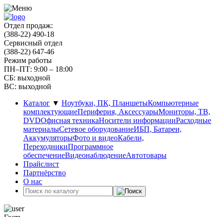
Отдел продаж:
(388-22) 490-18
Сервисный отдел
(388-22) 647-46
Режим работы
ПН–ПТ: 9:00 – 18:00
СБ: выходной
ВС: выходной
Каталог
▼
Ноутбуки, ПК, Планшеты
Компьютерные
комплектующие
Периферия, Аксессуары
Мониторы, ТВ,
DVD
Офисная техника
Носители информации
Расходные
материалы
Сетевое оборудование
ИБП, Батареи,
Аккумуляторы
Фото и видео
Кабели,
Переходники
Программное
обеспечение
Видеонаблюдение
Автотовары
Прайслист
Партнёрство
О нас