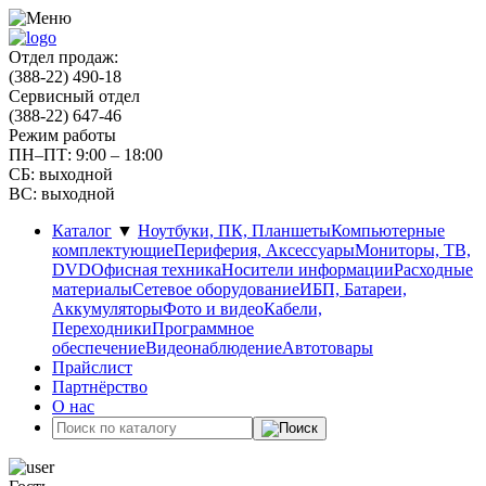
Отдел продаж:
(388-22) 490-18
Сервисный отдел
(388-22) 647-46
Режим работы
ПН–ПТ: 9:00 – 18:00
СБ: выходной
ВС: выходной
Каталог
▼
Ноутбуки, ПК, Планшеты
Компьютерные
комплектующие
Периферия, Аксессуары
Мониторы, ТВ,
DVD
Офисная техника
Носители информации
Расходные
материалы
Сетевое оборудование
ИБП, Батареи,
Аккумуляторы
Фото и видео
Кабели,
Переходники
Программное
обеспечение
Видеонаблюдение
Автотовары
Прайслист
Партнёрство
О нас