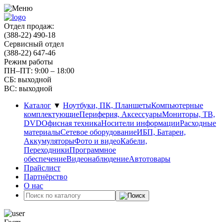
Отдел продаж:
(388-22) 490-18
Сервисный отдел
(388-22) 647-46
Режим работы
ПН–ПТ: 9:00 – 18:00
СБ: выходной
ВС: выходной
Каталог
▼
Ноутбуки, ПК, Планшеты
Компьютерные
комплектующие
Периферия, Аксессуары
Мониторы, ТВ,
DVD
Офисная техника
Носители информации
Расходные
материалы
Сетевое оборудование
ИБП, Батареи,
Аккумуляторы
Фото и видео
Кабели,
Переходники
Программное
обеспечение
Видеонаблюдение
Автотовары
Прайслист
Партнёрство
О нас