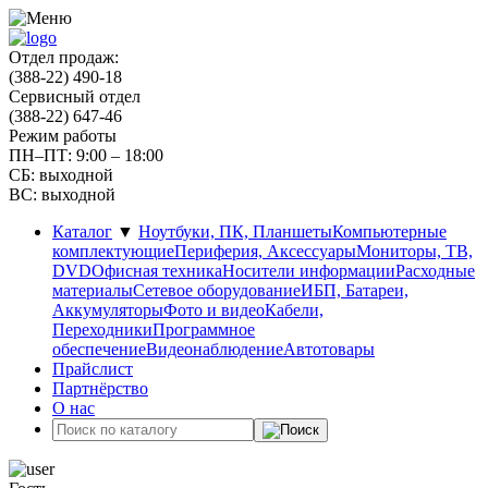
Отдел продаж:
(388-22) 490-18
Сервисный отдел
(388-22) 647-46
Режим работы
ПН–ПТ: 9:00 – 18:00
СБ: выходной
ВС: выходной
Каталог
▼
Ноутбуки, ПК, Планшеты
Компьютерные
комплектующие
Периферия, Аксессуары
Мониторы, ТВ,
DVD
Офисная техника
Носители информации
Расходные
материалы
Сетевое оборудование
ИБП, Батареи,
Аккумуляторы
Фото и видео
Кабели,
Переходники
Программное
обеспечение
Видеонаблюдение
Автотовары
Прайслист
Партнёрство
О нас