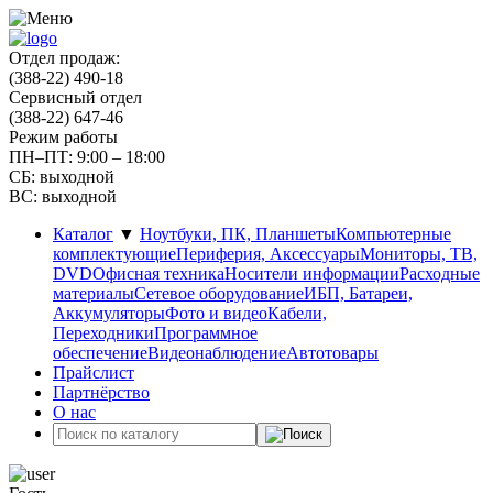
Отдел продаж:
(388-22) 490-18
Сервисный отдел
(388-22) 647-46
Режим работы
ПН–ПТ: 9:00 – 18:00
СБ: выходной
ВС: выходной
Каталог
▼
Ноутбуки, ПК, Планшеты
Компьютерные
комплектующие
Периферия, Аксессуары
Мониторы, ТВ,
DVD
Офисная техника
Носители информации
Расходные
материалы
Сетевое оборудование
ИБП, Батареи,
Аккумуляторы
Фото и видео
Кабели,
Переходники
Программное
обеспечение
Видеонаблюдение
Автотовары
Прайслист
Партнёрство
О нас