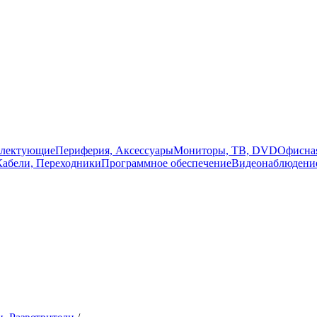
плектующие
Периферия, Аксессуары
Мониторы, ТВ, DVD
Офисная
Кабели, Переходники
Программное обеспечение
Видеонаблюдени