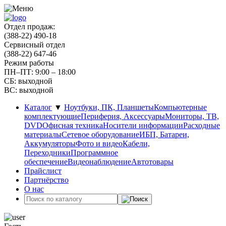
Отдел продаж:
(388-22) 490-18
Сервисный отдел
(388-22) 647-46
Режим работы
ПН–ПТ: 9:00 – 18:00
СБ: выходной
ВС: выходной
Каталог
▼
Ноутбуки, ПК, Планшеты
Компьютерные
комплектующие
Периферия, Аксессуары
Мониторы, ТВ,
DVD
Офисная техника
Носители информации
Расходные
материалы
Сетевое оборудование
ИБП, Батареи,
Аккумуляторы
Фото и видео
Кабели,
Переходники
Программное
обеспечение
Видеонаблюдение
Автотовары
Прайслист
Партнёрство
О нас